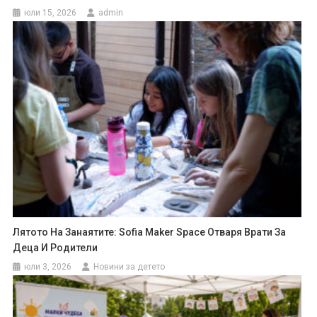
юли 15, 2026
admin
Лятото На Занаятите: Sofia Maker Space Отваря Врати За
Деца И Родители
юли 3, 2026
Новини за детето