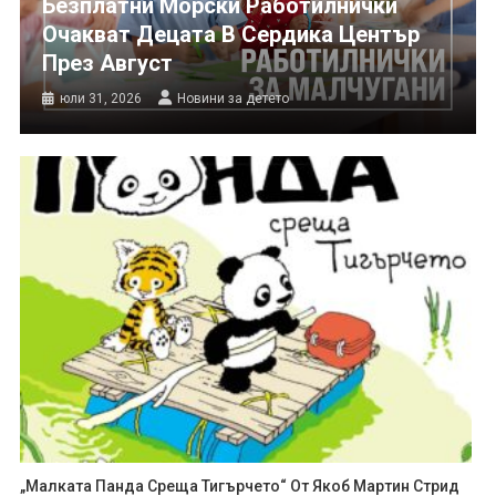
Безплатни Морски Работилнички
Очакват Децата В Сердика Център
През Август
юли 31, 2026
Новини за детето
„Малката Панда Среща Тигърчето“ От Якоб Мартин Стрид