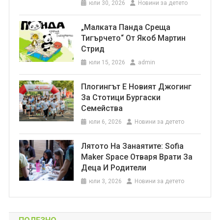
юли 30, 2026
Новини за детето
„Малката Панда Среща
Тигърчето“ От Якоб Мартин
Стрид
юли 15, 2026
admin
Плогингът Е Новият Джогинг
За Стотици Бургаски
Семейства
юли 6, 2026
Новини за детето
Лятото На Занаятите: Sofia
Maker Space Отваря Врати За
Деца И Родители
юли 3, 2026
Новини за детето