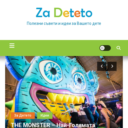
Skip
to
content
Полезни съвети и идеи за Вашето дете
ето
Идеи
За Детето
MONSTER – Най-Голямата