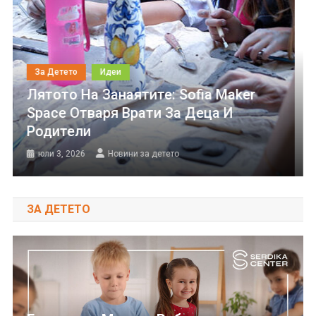
За Детето
Идеи
Лятото На Занаятите: Sofia Maker
Space Отваря Врати За Деца И
Родители
юли 3, 2026
Новини за детето
ЗА ДЕТЕТО