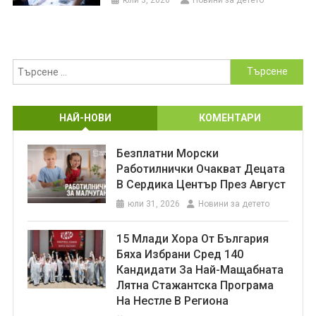
Търсене
за:
НАЙ-НОВИ
КОМЕНТАРИ
Безплатни Морски
Работилнички Очакват Децата
В Сердика Център През Август
юли 31, 2026
Новини за детето
15 Млади Хора От България
Бяха Избрани Сред 140
Кандидати За Най-Мащабната
Лятна Стажантска Програма
На Нестле В Региона