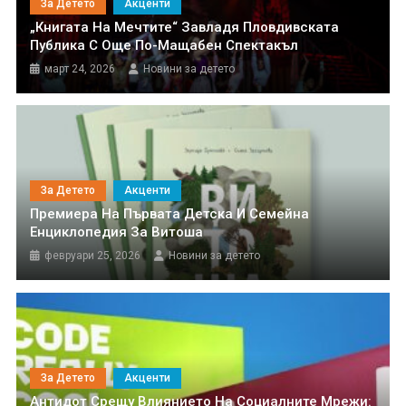
За Детето
Акценти
„Книгата На Мечтите“ Завладя Пловдивската
Публика С Още По-Мащабен Спектакъл
март 24, 2026
Новини за детето
За Детето
Акценти
Премиера На Първата Детска И Семейна
Енциклопедия За Витоша
февруари 25, 2026
Новини за детето
За Детето
Акценти
Антидот Срещу Влиянието На Социалните Мрежи: