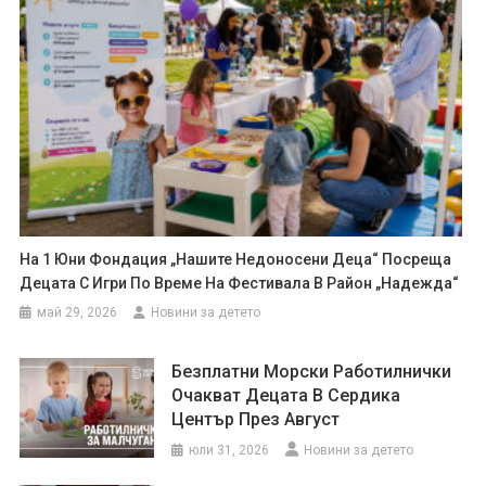
На 1 Юни Фондация „Нашите Недоносени Деца“ Посреща
Децата С Игри По Време На Фестивала В Район „Надежда“
май 29, 2026
Новини за детето
Безплатни Морски Работилнички
Очакват Децата В Сердика
Център През Август
юли 31, 2026
Новини за детето