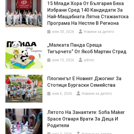
15 Млади Хора От България Бяха
Избрани Сред 140 Кандидати За
Най-Мащабната Лятна Стажантска
Програма На Нестле В Региона
юли 30, 2026
Новини за детето
„Малката Панда Среща
Тигърчето“ От Якоб Мартин Стрид
юли 15, 2026
admin
Плогингът Е Новият Джогинг За
Стотици Бургаски Семейства
юли 6, 2026
Новини за детето
Лятото На Занаятите: Sofia Maker
Space Отваря Врати За Деца И
Родители
юли 3, 2026
Новини за детето