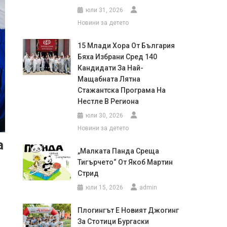
юли 31, 2026
Новини за детето
15 Млади Хора От България
Бяха Избрани Сред 140
Кандидати За Най-
Мащабната Лятна
Стажантска Програма На
Нестле В Региона
юли 30, 2026
Новини за детето
а
„Малката Панда Среща
Тигърчето“ От Якоб Мартин
Стрид
юли 15, 2026
admin
Плогингът Е Новият Джогинг
За Стотици Бургаски