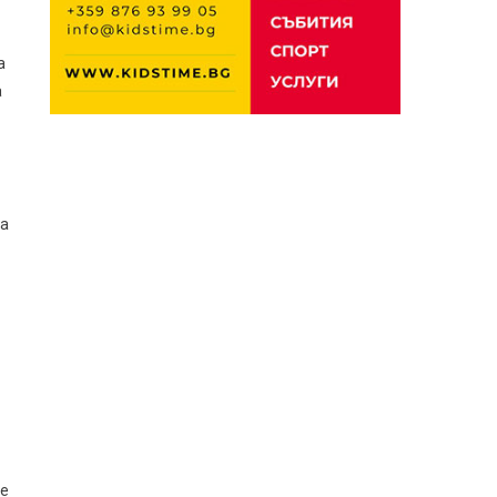
а
а
ва
не