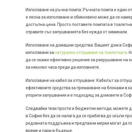
Използване на ръчна помпа: Ръчната помпа е един о
е лесна за използване и обикновено може да се наме
достъпна цена. Просто поставете помпата в тоалетнат
справите със запушванията без нужда от химикали.
Използване на домашни средства: Вашият дом в Софи
използвани за
натурално отпушване на тоалетната
. 
да се окаже ефективно решение за разрушаване на за
за няколко часа преди да изплакнете.
Използване на кабел за отпушване: Кабелът за отпушв
ефективните средства за премахване на блокажи в ка
упорити запушвания и е подходящ за домовете в Соф
Следвайки тези прости и бюджетни методи, можете да
в София без да се налага да се прибягва до скъпи пр
редовната поддръжка и предпазни мерки могат да по
време и пари в бъдеще.