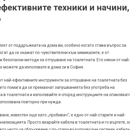
ефективните техники и начини,
о
ект от поддръжката на дома ви, особено когато става въпрос за
огат да се окажат по-чувствителни към химикалите, е от
 безопасни методи за отпушване на тоалетната. Ето някои от най-
о можете да използвате в дома си в София.
от най-ефективните инструменти за отпушване на тоалетната без
ето помага да се премахнат запушванията без употреба на
а в тоалетната и използвайте я според инструкциите на опаковкат
използвана повторно при нужда.
ане, известен още като „пробивач“, е едно от най-старите и най-
ализацията. Просто вкарайте кабела в тоалетната и го въртете, з
ето често се сблъскваме с по-стари водопроводни системи, кабел