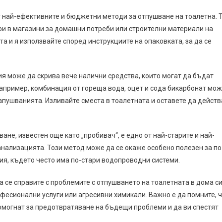
т най-ефективните и бюджетни методи за отпушване на тоалетна. 
ри в магазини за домашни потреби или строителни материали на
а и я използвайте според инструкциите на опаковката, за да се
я може да скрива вече налични средства, които могат да бъдат
Например, комбинация от гореща вода, оцет и сода бикарбонат мо
пушванията. Изливайте сместа в тоалетната и оставете да действ
ане, известен още като „пробивач“, е едно от най-старите и най-
нализацията. Този метод може да се окаже особено полезен за по
ия, където често има по-стари водопроводни системи.
 се справите с проблемите с отпушването на тоалетната в дома с
офесионални услуги или агресивни химикали. Важно е да помните, 
могнат за предотвратяване на бъдещи проблеми и да ви спестят