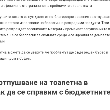
 и ефективно отстраняване на проблемите с тоалетната.
учаите, когато се нуждаете от по-благородно решение за отпушва
ожността за използване на биологично разградими продукти. Тези
оито разграждат органичните материи и премахват запушванията 
тема. Те са безопасни за околната среда и са идеални за домовете
еми.
етна, можете да се уверите, че проблемът ще бъде решен бързо и
вашия дом в София.
отпушване на тоалетна в
ак да се справим с бюджетнит