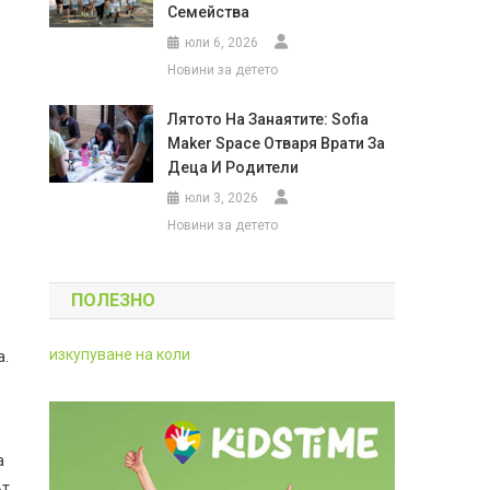
Семейства
юли 6, 2026
Новини за детето
Лятото На Занаятите: Sofia
Maker Space Отваря Врати За
Деца И Родители
юли 3, 2026
Новини за детето
ПОЛЕЗНО
изкупуване на коли
а.
а
ът