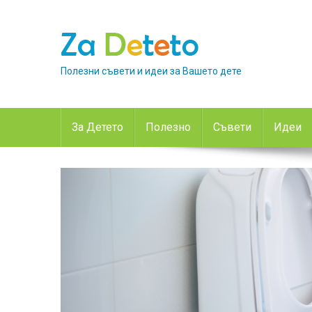
Skip
to
content
Полезни съвети и идеи за Вашето дете
За Детето
Полезно
Съвети
Идеи