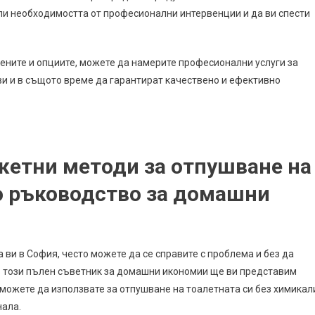
ли необходимостта от професионални интервенции и да ви спести
ените и опциите, можете да намерите професионални услуги за
ви и в същото време да гарантират качествено и ефективно
етни методи за отпушване на
о ръководство за домашни
 ви в София, често можете да се справите с проблема и без да
 В този пълен съветник за домашни икономии ще ви представим
можете да използвате за отпушване на тоалетната си без химикал
нала.