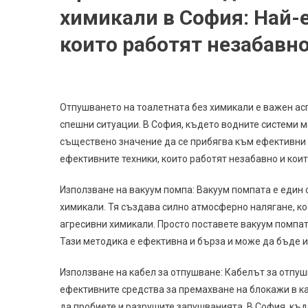
химикали в София: Най-
които работят незабавн
Отпушването на тоалетната без химикали е важен асп
спешни ситуации. В София, където водните системи м
съществено значение да се прибягва към ефективни и
ефективните техники, които работят незабавно и коит
Използване на вакуум помпа: Вакуум помпата е един 
химикали. Тя създава силно атмосферно налягане, ко
агресивни химикали. Просто поставете вакуум помпат
Тази методика е ефективна и бърза и може да бъде 
Използване на кабел за отпушване: Кабелът за отпушв
ефективните средства за премахване на блокажи в кан
да пробиете и разрушите запушванията. В София, къд