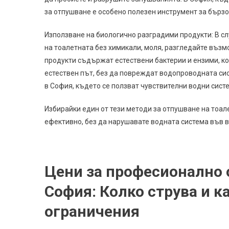
за отпушване е особено полезен инструмент за бързо
Използване на биологично разградими продукти: В сл
на тоалетната без химикали, моля, разгледайте възм
продукти съдържат естествени бактерии и ензими, к
естествен път, без да повреждат водопроводната сис
в София, където се ползват чувствителни водни сист
Избирайки един от тези методи за отпушване на тоал
ефективно, без да нарушавате водната система във 
Цени за професионално 
София: Колко струва и к
ограничения