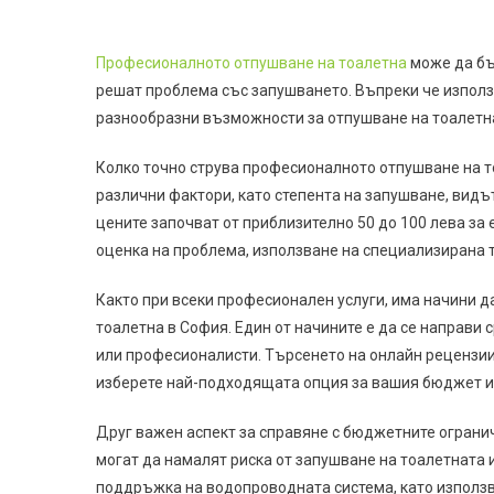
Професионалното отпушване на тоалетна
може да бъ
решат проблема със запушването. Въпреки че изпол
разнообразни възможности за отпушване на тоалетна
Колко точно струва професионалното отпушване на т
различни фактори, като степента на запушване, видъ
цените започват от приблизително 50 до 100 лева з
оценка на проблема, използване на специализирана 
Както при всеки професионален услуги, има начини д
тоалетна в София. Един от начините е да се направи 
или професионалисти. Търсенето на онлайн рецензии
изберете най-подходящата опция за вашия бюджет и
Друг важен аспект за справяне с бюджетните ограни
могат да намалят риска от запушване на тоалетната 
поддръжка на водопроводната система, като използв