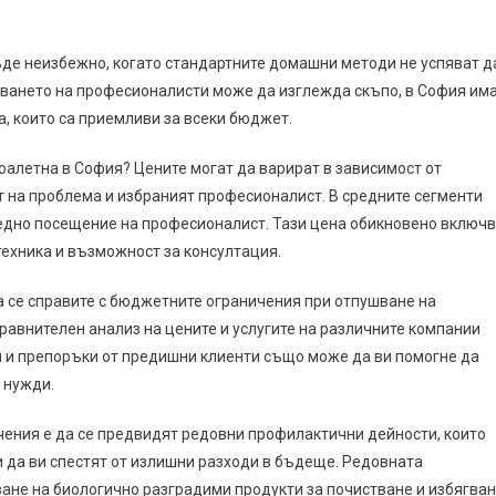
де неизбежно, когато стандартните домашни методи не успяват д
зването на професионалисти може да изглежда скъпо, в София им
, които са приемливи за всеки бюджет.
оалетна в София? Цените могат да варират в зависимост от
т на проблема и избраният професионалист. В средните сегменти
а едно посещение на професионалист. Тази цена обикновено включ
техника и възможност за консултация.
а се справите с бюджетните ограничения при отпушване на
сравнителен анализ на цените и услугите на различните компании
 и препоръки от предишни клиенти също може да ви помогне да
 нужди.
чения е да се предвидят редовни профилактични дейности, които
и да ви спестят от излишни разходи в бъдеще. Редовната
ане на биологично разградими продукти за почистване и избягва