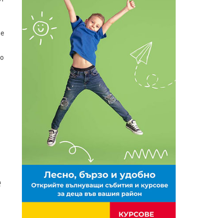
не
по
е