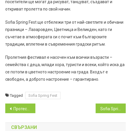
посетители ще могат да рисуват, танцуват, създават и
откриват пролетта по свой начин.
Sofia Spring Fest ще отбележи три от най-светлите и обичани
празници – Лазаровден, Цветница и Великден, като ги
съчетае в атмосферата си с почит към българските
традиции, вплетени в съвременния градски ритъм.
Пролетния фестивал е насочен към всички възрасти –
семейства с деца, млади хора, туристи и всеки, който иска да
се потопи в цветното настроение на града. Входът е
свободен, а доброто настроение – гарантирано.
Tagged
Sofia Spring Fest
Навигация
Протест за Сияна в София под надслов „България няма деца за убиване“
Sofia Spring Fest – пъстро и вдъхновяващо събитие в парка пред НДК
СВЪРЗАНИ