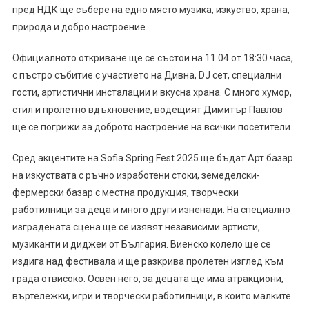
пред НДК ще събере на едно място музика, изкуство, храна,
природа и добро настроение.
Официалното откриване ще се състои на 11.04 от 18:30 часа,
с пъстро събитие с участието на Дивна, DJ сет, специални
гости, артистични инсталации и вкусна храна. С много хумор,
стил и пролетно вдъхновение, водещият Димитър Павлов
ще се погрижи за доброто настроение на всички посетители.
Сред акцентите на Sofia Spring Fest 2025 ще бъдат Арт базар
на изкуствата с ръчно изработени стоки, земеделски-
фермерски базар с местна продукция, творчески
работилници за деца и много други изненади. На специално
изградената сцена ще се изявят независими артисти,
музиканти и диджеи от България. Виенско колело ще се
издига над фестивала и ще разкрива пролетен изглед към
града отвисоко. Освен него, за децата ще има атракциони,
въртележки, игри и творчески работилници, в които малките