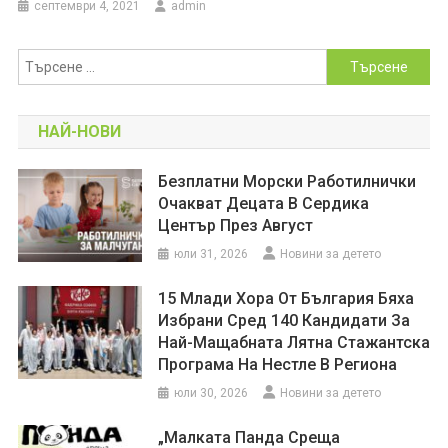
септември 4, 2021
admin
Търсене
за:
НАЙ-НОВИ
Безплатни Морски Работилнички
Очакват Децата В Сердика
Център През Август
юли 31, 2026
Новини за детето
15 Млади Хора От България Бяха
Избрани Сред 140 Кандидати За
Най-Мащабната Лятна Стажантска
Програма На Нестле В Региона
юли 30, 2026
Новини за детето
„Малката Панда Среща