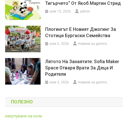
Тигърчето“ От Якоб Мартин Стрид
юли 15, 2026
admin
Плогингът Е Новият Джогинг За
Стотици Бургаски Семейства
юли 6, 2026
Новини за детето
Лятото На Занаятите: Sofia Maker
Space Отваря Врати За Деца И
Родители
юли 3, 2026
Новини за детето
ПОЛЕЗНО
изкупуване на коли