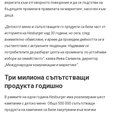
веригата към отговорното поведение и да се подготви за
бъдещите промени в правилата за маркетинг, насочен към
деца.
„
Детското меню и съпътстващите го продукти са били част от
историята на Hesburger над 30 години, но сега, след
внимателно обмисляне, е време да проведем дейността си в
съответствие с актуалните тенденции. Надяваме се
потребителите да разберат целта на промяната: по-устойчиви
избори за семейството
“, казва Иева Салмела, директор
„Международни комуникации и маркетинг“.
Три милиона съпътстващи
продукта годишно
В рамките на една година Hesburger има реализирани шест
кампании с детско меню. Общо 500 000 съпътстващи
продукта на кампания са били закупувани във всички