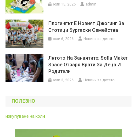
юли 15, 2026
admin
Плогингът Е Новият Джогинг За
Стотици Бургаски Семейства
юли 6, 2026
Новини за детето
Лятото На Занаятите: Sofia Maker
Space Отваря Врати За Деца И
Родители
юли 3, 2026
Новини за детето
ПОЛЕЗНО
изкупуване на коли