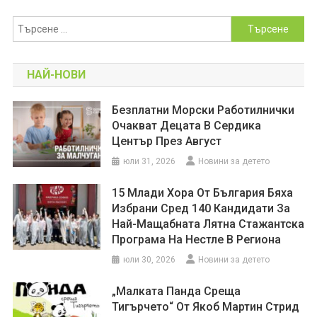
Търсене
за:
НАЙ-НОВИ
Безплатни Морски Работилнички
Очакват Децата В Сердика
Център През Август
юли 31, 2026
Новини за детето
15 Млади Хора От България Бяха
Избрани Сред 140 Кандидати За
Най-Мащабната Лятна Стажантска
Програма На Нестле В Региона
юли 30, 2026
Новини за детето
„Малката Панда Среща
Тигърчето“ От Якоб Мартин Стрид