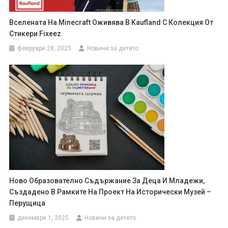
Вселената На Minecraft Оживява В Kaufland С Колекция От
Стикери Fixeez
февруари 28, 2025
Новини за детето
Новo Образователно Съдържание За Деца И Младежи,
Създадено В Рамките На Проект На Исторически Музей –
Перущица
декември 1, 2025
Новини за детето