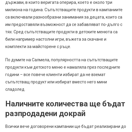
държави, в които веригата оперира, което е около три
милиона на година. Съпътстващите продукти в кампаниите
са включвали разнообразни занимания за децата, които са
им предоставяли възможност да се забавляват по-дълго с
тях. Сред съпътстващите продукти в детските менюта са
били например настолни игри, въжета за скачане и
комплекти за майсторене с ръце.
По думите на Салмела, популярността на съпътстващите
продукти към детското меню е намаляла през последните
години – все повече клиенти избират да не вземат
съпътстващ продукт или избират вместо него мини
сладолед.
Наличните количества ще бъдат
разпродадени докрай
Всички вече договорени кампании ще бъдат реализирани до