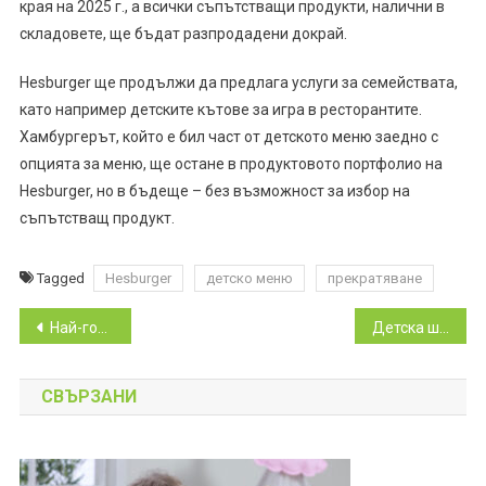
края на 2025 г., а всички съпътстващи продукти, налични в
складовете, ще бъдат разпродадени докрай.
Hesburger ще продължи да предлага услуги за семействата,
като например детските кътове за игра в ресторантите.
Хамбургерът, който е бил част от детското меню заедно с
опцията за меню, ще остане в продуктовото портфолио на
Hesburger, но в бъдеще – без възможност за избор на
съпътстващ продукт.
Tagged
Hesburger
детско меню
прекратяване
Навигация
Най-големият ринк за ролкови кънки в столицата Drink Rink отвори врати на 27 юни
Детска школа за природолюбители се провежда през целия юли в Централни хали
СВЪРЗАНИ