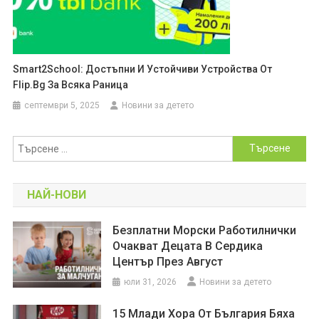
Smart2School: Достъпни И Устойчиви Устройства От
Flip.bg За Всяка Раница
септември 5, 2025
Новини за детето
Търсене
за:
НАЙ-НОВИ
Безплатни Морски Работилнички
Очакват Децата В Сердика
Център През Август
юли 31, 2026
Новини за детето
15 Млади Хора От България Бяха