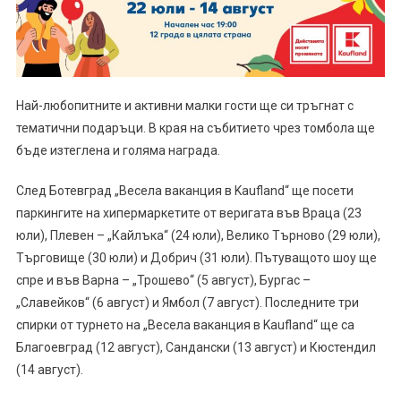
Най-любопитните и активни малки гости ще си тръгнат с
тематични подаръци. В края на събитието чрез томбола ще
бъде изтеглена и голяма награда.
След Ботевград „Весела ваканция в Kaufland“ ще посети
паркингите на хипермаркетите от веригата във Враца (23
юли), Плевен – „Кайлъка“ (24 юли), Велико Търново (29 юли),
Търговище (30 юли) и Добрич (31 юли). Пътуващото шоу ще
спре и във Варна – „Трошево“ (5 август), Бургас –
„Славейков“ (6 август) и Ямбол (7 август). Последните три
спирки от турнето на „Весела ваканция в Kaufland“ ще са
Благоевград (12 август), Сандански (13 август) и Кюстендил
(14 август).