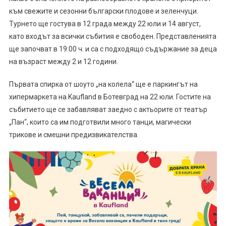
към свежите и сезонни български плодове и зеленчуци.
Турнето ще гостува в 12 града между 22 юли и 14 август,
като входът за всички събития е свободен. Представленията
ще започват в 19:00 ч. и са с подходящо съдържание за деца
на възраст между 2 и 12 години.
Първата спирка от шоуто „на колела“ ще е паркингът на
хипермаркета на Kaufland в Ботевград на 22 юли. Гостите на
събитието ще се забавляват заедно с актьорите от театър
„Пан“, които са им подготвили много танци, магически
трикове и смешни предизвикателства.