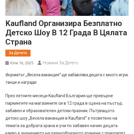
Kaufland Организира Безплатно
Детско Шоу В 12 Града В Цялата
Страна
За Детето
Новини За Детето
Юли 16, 2025
Форматът „Весела ваканция“ ще забавлява децата с много игри,
танци и награди
През летните месеци Kaufland България ще превърне
паркингите на магазините си в 12 града в сцена на пъстър,
забавен и образователен детски празник. Пътуващото
детско шоу „Весела ваканция в Kaufland“ е посветено на
темата за добрата храна и учи по забавен начин децата
какво е значението на разнообразното хранене с приоритет