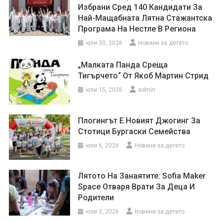
Избрани Сред 140 Кандидати За
Най-Мащабната Лятна Стажантска
Програма На Нестле В Региона
юли 30, 2026
Новини за детето
„Малката Панда Среща
Тигърчето“ От Якоб Мартин Стрид
юли 15, 2026
admin
Плогингът Е Новият Джогинг За
Стотици Бургаски Семейства
юли 6, 2026
Новини за детето
Лятото На Занаятите: Sofia Maker
Space Отваря Врати За Деца И
Родители
юли 3, 2026
Новини за детето