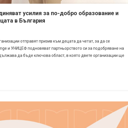
иняват усилия за по-добро образование и
цата в България
ганизации отправят призив към децата да четат, за да се
nge и УНИЦЕФ подновяват партньорството си за подобряване на
дължава да бъде ключова област, в която двете организации ще