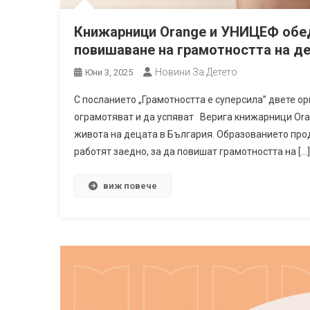
Книжарници Orange и УНИЦЕФ обед
повишаване на грамотността на де
Новини За Детето
Юни 3, 2025
С посланието „Грамотността е суперсила” двете ор
ограмотяват и да успяват Верига книжарници Ora
живота на децата в България. Образованието про
работят заедно, за да повишат грамотността на […]
виж повече