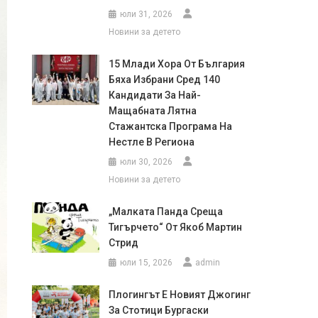
юли 31, 2026
Новини за детето
15 Млади Хора От България
Бяха Избрани Сред 140
Кандидати За Най-
Мащабната Лятна
Стажантска Програма На
Нестле В Региона
юли 30, 2026
Новини за детето
„Малката Панда Среща
Тигърчето“ От Якоб Мартин
Стрид
юли 15, 2026
admin
Плогингът Е Новият Джогинг
За Стотици Бургаски