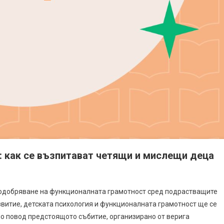
н: как се възпитават четящи и мислещи деца
подобряване на функционалната грамотност сред подрастващите
звитие, детската психология и функционалната грамотност ще се
 по повод предстоящото събитие, организирано от верига