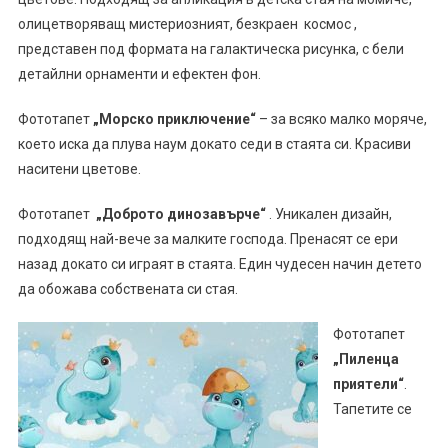
олицетворяващ мистериозният, безкраен космос ,
представен под формата на галактическа рисунка, с бели
детайлни орнаменти и ефектен фон.
Фототапет
„Морско приключение“
– за всяко малко моряче,
което иска да плува наум докато седи в стаята си. Красиви
наситени цветове.
Фототапет
„Доброто динозавърче“
. Уникален дизайн,
подходящ най-вече за малките господа. Пренасят се ери
назад докато си играят в стаята. Един чудесен начин детето
да обожава собствената си стая.
Фототапет
„Пиленца
приятели“
.
Тапетите се