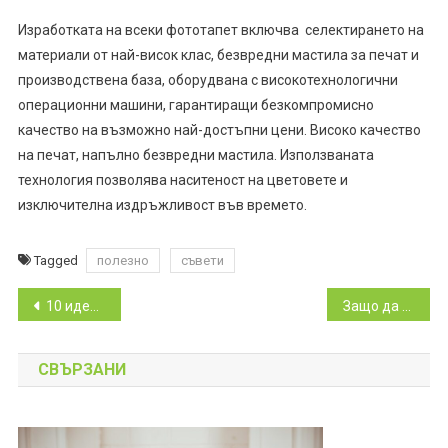
Изработката на всеки фототапет включва селектирането на
материали от най-висок клас, безвредни мастила за печат и
производствена база, оборудвана с високотехнологични
операционни машини, гарантиращи безкомпромисно
качество на възможно най-достъпни цени. Високо качество
на печат, напълно безвредни мастила. Използваната
технология позволява наситеност на цветовете и
изключителна издръжливост във времето.
Tagged
полезно
съвети
Навигация
10 идеи за бизнес на село
Защо да изберете дървени играчки за вашето дете
СВЪРЗАНИ