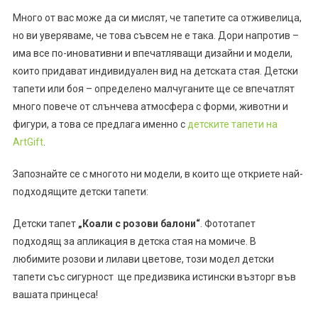
Много от вас може да си мислят, че тапетите са отживелица,
но ви уверяваме, че това съвсем не е така. Дори напротив –
има все по-иновативни и впечатляващи дизайни и модели,
които придават индивидуален вид на детската стая. Детски
тапети или боя – определено малчуганите ще се впечатлят
много повече от слънчева атмосфера с форми, животни и
фигури, а това се предлага именно с
детските тапети на
ArtGift
.
Запознайте се с многото ни модели, в които ще откриете най-
подходящите детски тапети:
Детски тапет
„Коали с розови балони“
. Фототапет
подходящ за апликация в детска стая на момиче. В
любимите розови и лилави цветове, този модел детски
тапети със сигурност ще предизвика истински възторг във
вашата принцеса!