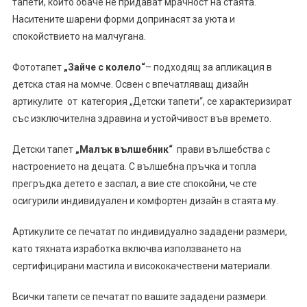
тапети, които обаче не придават мрачност на стаята.
Наситените шарени форми допринасят за уюта и
спокойствието на малчугана.
Фототапет
„Зайче с колело“
– подходящ за апликация в
детска стая на момче. Освен с впечатляващ дизайн
артикулите от категория „Детски тапети“, се характеризират
със изключителна здравина и устойчивост във времето.
Детски тапет
„Малък вълшебник“
прави вълшебства с
настроението на децата. С вълшебна пръчка и топла
прегръдка детето е заспал, а вие сте спокойни, че сте
осигурили индивидуален и комфортен дизайн в стаята му.
Артикулите се печатат по индивидуално зададени размери,
като тяхната изработка включва използването на
сертифицирани мастила и висококачествени материали.
Всички тапети се печатат по вашите зададени размери.