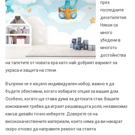
през
последните
десетилетия.
Някои са
много
убедени в
многото
достойнства
на тапетите от новата ера като най-добрият вариант за
украса и защита на стени.
Въпреки че е изцяло индивидуален избор, важно е да
бъдете обективни, когато избирате опция за вашия дом.
Особено, когато ще става дума за детската стая. Вашите
изисквания трябва да играят решаващата роля, независимо
какъв дизайн точно изберете. Доверете се на
висококачествените материали, които няма да ви накарат
скоро отново да направите ремонт на стаята.