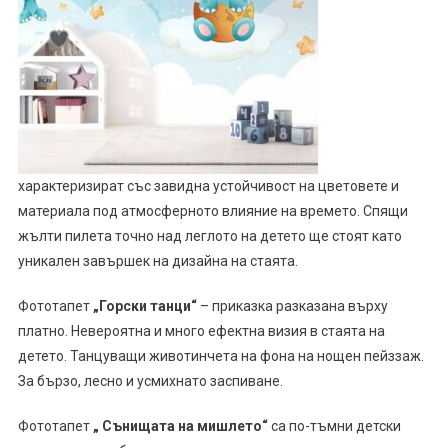
характеризират със завидна устойчивост на цветовете и
материала под атмосферното влияние на времето. Спящи
жълти пилета точно над леглото на детето ще стоят като
уникален завършек на дизайна на стаята.
Фототапет
„Горски танци“
– приказка разказана върху
платно. Невероятна и много ефектна визия в стаята на
детето. Танцуващи животинчета на фона на нощен пейззаж.
За бързо, лесно и усмихнато заспиване.
Фототапет
„ Сънищата на мишлето“
са по-тъмни детски