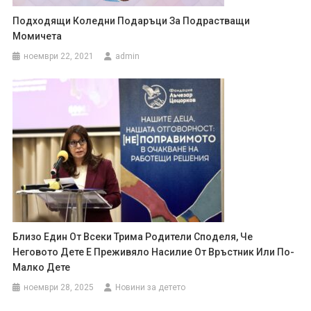
Подходящи Коледни Подаръци За Подрастващи
Момичета
ноември 22, 2021
admin
Близо Един От Всеки Трима Родители Споделя, Че
Неговото Дете Е Преживяло Насилие От Връстник Или По-
Малко Дете
ноември 28, 2025
Новини за детето