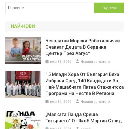
Търсене
за:
НАЙ-НОВИ
Безплатни Морски Работилнички
Очакват Децата В Сердика
Център През Август
юли 31, 2026
Новини за детето
15 Млади Хора От България Бяха
Избрани Сред 140 Кандидати За
Най-Мащабната Лятна Стажантска
Програма На Нестле В Региона
юли 30, 2026
Новини за детето
„Малката Панда Среща
Тигърчето“ От Якоб Мартин Стрид