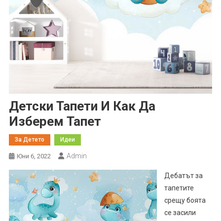
Детски Тапети И Как Да
Изберем Тапет
За Детето
Идеи
Admin
Юни 6, 2022
Дебатът за
тапетите
срещу боята
се засили