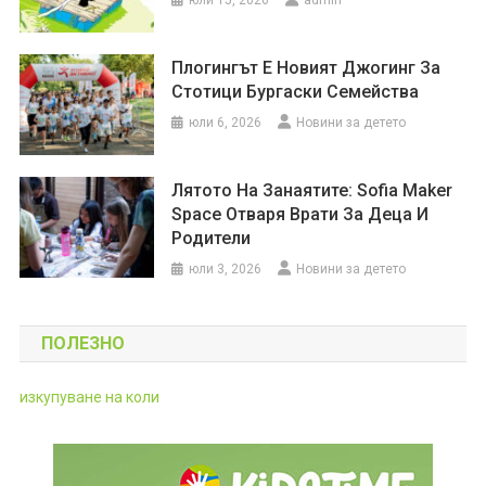
юли 15, 2026
admin
Плогингът Е Новият Джогинг За
Стотици Бургаски Семейства
юли 6, 2026
Новини за детето
Лятото На Занаятите: Sofia Maker
Space Отваря Врати За Деца И
Родители
юли 3, 2026
Новини за детето
ПОЛЕЗНО
изкупуване на коли