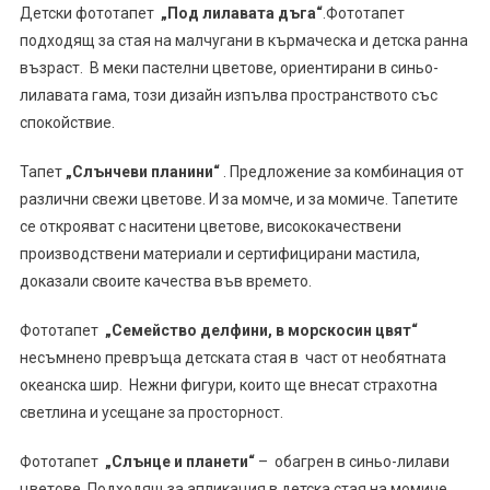
Детски фототапет
„Под лилавата дъга“
.Фототапет
подходящ за стая на малчугани в кърмаческа и детска ранна
възраст. В меки пастелни цветове, ориентирани в синьо-
лилавата гама, този дизайн изпълва пространството със
спокойствие.
Тапет
„Слънчеви планини“
. Предложение за комбинация от
различни свежи цветове. И за момче, и за момиче. Тапетите
се открояват с наситени цветове, висококачествени
производствени материали и сертифицирани мастила,
доказали своите качества във времето.
Фототапет
„Семейство делфини, в морскосин цвят“
несъмнено превръща детската стая в част от необятната
океанска шир. Нежни фигури, които ще внесат страхотна
светлина и усещане за просторност.
Фототапет
„Слънце и планети“
– обагрен в синьо-лилави
цветове. Подходящ за апликация в детска стая на момиче,