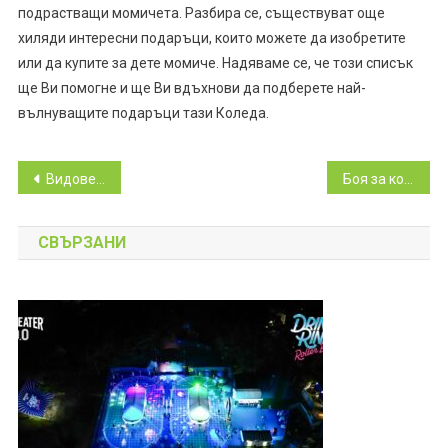
подрастващи момичета. Разбира се, съществуват още
хиляди интересни подаръци, които можете да изобретите
или да купите за дете момиче. Надяваме се, че този списък
ще Ви помогне и ще Ви вдъхнови да подберете най-
вълнуващите подаръци тази Коледа.
Навигация
Видове Еластични Съединители
Боя за коса от Лореал – амонячна, безамонячна и спрейове за корени
СВЪРЗАНИ