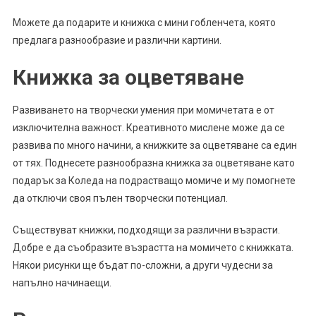
Можете да подарите и книжка с мини гобленчета, която
предлага разнообразие и различни картини.
Книжка за оцветяване
Развиването на творчески умения при момичетата е от
изключителна важност. Креативното мислене може да се
развива по много начини, а книжките за оцветяване са един
от тях. Поднесете разнообразна книжка за оцветяване като
подарък за Коледа на подрастващо момиче и му помогнете
да отключи своя пълен творчески потенциал.
Съществуват книжки, подходящи за различни възрасти.
Добре е да съобразите възрастта на момичето с книжката.
Някои рисунки ще бъдат по-сложни, а други чудесни за
напълно начинаещи.