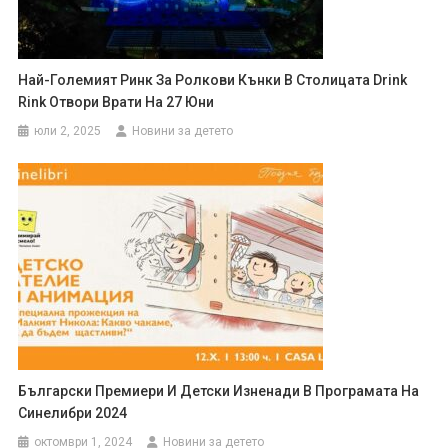
Най-Големият Ринк За Ролкови Кънки В Столицата Drink
Rink Отвори Врати На 27 Юни
юли 2, 2025
Новини за детето
Български Премиери И Детски Изненади В Програмата На
Синелибри 2024
октомври 1, 2024
Новини за детето