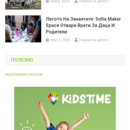
юли 6, 2026
Новини за детето
Лятото На Занаятите: Sofia Maker
Space Отваря Врати За Деца И
Родители
юли 3, 2026
Новини за детето
ПОЛЕЗНО
изкупуване на коли