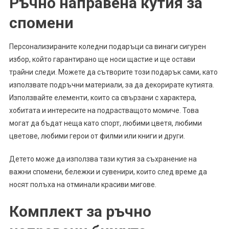
Ръчно направена кутия за
спомени
Персонализираните коледни подаръци са винаги сигурен
избор, който гарантирано ще носи щастие и ще остави
трайни следи. Можете да сътворите този подарък сами, като
използвате подръчни материали, за да декорирате кутията.
Използвайте елементи, които са свързани с характера,
хобитата и интересите на подрастващото момиче. Това
могат да бъдат неща като спорт, любими цветя, любими
цветове, любими герои от филми или книги и други.
Детето може да използва тази кутия за съхранение на
важни спомени, бележки и сувенири, които след време да
носят полъха на отминали красиви мигове.
Комплект за ръчно