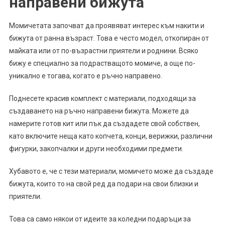
направени бижута
Момичетата започват да проявяват интерес към накити и
бижута от ранна възраст. Това е често модел, откопиран от
майката или от по-възрастни приятели и роднини. Всяко
бижу е специално за подрастващото момиче, а още по-
уникално е тогава, когато е ръчно направено.
Поднесете красив комплект с материали, подходящи за
създаването на ръчно направени бижута. Можете да
намерите готов кит или пък да създадете свой собствен,
като включите неща като копчета, конци, верижки, различни
фигурки, закопчалки и други необходими предмети.
Хубавото е, че с тези материали, момичето може да създаде
бижута, които то на свой ред да подари на свои близки и
приятели.
Това са само някои от идеите за коледни подаръци за