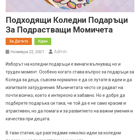
Подходящи Коледни Подаръци
За Подрастващи Момичета
За Детето
Идеи
Admin
Ноември 22, 2021
Изборът на коледни подаръци е винаги вълнуващ но и
труден момент. Особено когато става въпрос за подаръци за
Коледа за деца, съвсем нормално е да се лутате в идеи и да
изпитвате затруднения. Мъничетата често се радват на
почти всичко, което е интересно и забавно. Но е добре да
подберете подаръка си така, че той да е не само красив и
атрактивен, но да помага и за развитието на важни умения и
качества при децата.
В тази статия, ще разгледаме няколко идеи за коледни