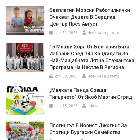
Безплатни Морски Работилнички
Очакват Децата В Сердика
Център През Август
юли 31, 2026
Новини за детето
15 Млади Хора От България Бяха
Избрани Сред 140 Кандидати За
Най-Мащабната Лятна Стажантска
Програма На Нестле В Региона
юли 30, 2026
Новини за детето
„Малката Панда Среща
Тигърчето“ От Якоб Мартин Стрид
юли 15, 2026
admin
Плогингът Е Новият Джогинг За
Стотици Бургаски Семейства